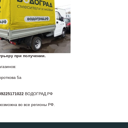
урьеру при получении.
газинов:
ороткова 5а
89225171022
ВОДОГРАД.РФ
возможна во все регионы РФ.