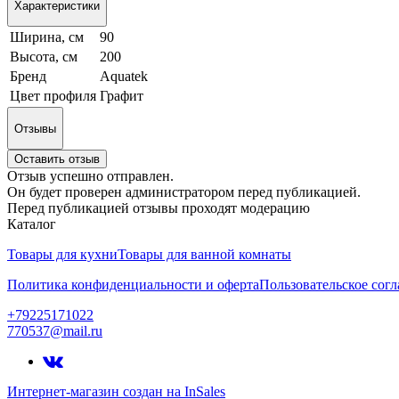
Характеристики
Ширина, см
90
Высота, см
200
Бренд
Aquatek
Цвет профиля
Графит
Отзывы
Оставить отзыв
Отзыв успешно отправлен.
Он будет проверен администратором перед публикацией.
Перед публикацией отзывы проходят модерацию
Каталог
Товары для кухни
Товары для ванной комнаты
Политика конфиденциальности и оферта
Пользовательское сог
+79225171022
770537@mail.ru
Интернет-магазин создан на InSales