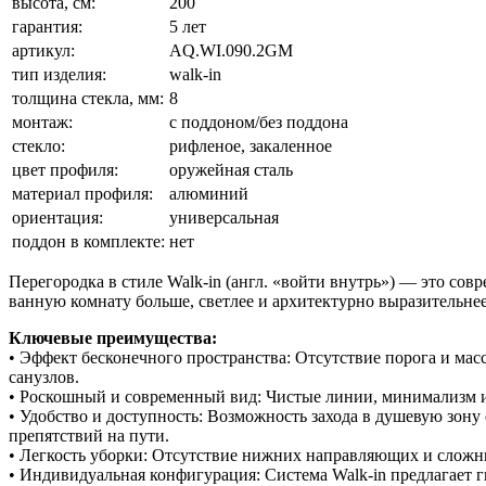
высота, см:
200
гарантия:
5 лет
артикул:
AQ.WI.090.2GM
тип изделия:
walk-in
толщина стекла, мм:
8
монтаж:
с поддоном/без поддона
стекло:
рифленое, закаленное
цвет профиля:
оружейная сталь
материал профиля:
алюминий
ориентация:
универсальная
поддон в комплекте:
нет
Перегородка в стиле Walk-in (англ. «войти внутрь») — это сов
ванную комнату больше, светлее и архитектурно выразительнее
Ключевые преимущества:
• Эффект бесконечного пространства: Отсутствие порога и ма
санузлов.
• Роскошный и современный вид: Чистые линии, минимализм и 
• Удобство и доступность: Возможность захода в душевую зон
препятствий на пути.
• Легкость уборки: Отсутствие нижних направляющих и сложн
• Индивидуальная конфигурация: Система Walk-in предлагает г