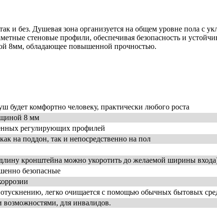
к и без. Душевая зона организуется на общем уровне пола с укл
аметные стеновые профили, обеспечивая безопасность и устойчи
иной 8мм, обладающее повышенной прочностью.
уш будет комфортно человеку, практически любого роста
лщиной 8 мм
стенных регулирующих профилей
ак на поддон, так и непосредственно на пол
(длину кронштейна можно укоротить до желаемой ширины входа
ершенно безопасные
коррозии
потускнению, легко очищается с помощью обычных бытовых сре
 возможностями, для инвалидов.