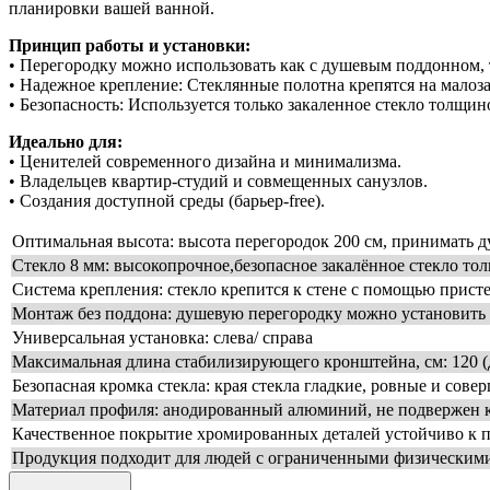
планировки вашей ванной.
Принцип работы и установки:
• Перегородку можно использовать как с душевым поддонном, та
• Надежное крепление: Стеклянные полотна крепятся на малоз
• Безопасность: Используется только закаленное стекло толщ
Идеально для:
• Ценителей современного дизайна и минимализма.
• Владельцев квартир-студий и совмещенных санузлов.
• Создания доступной среды (барьер-free).
Оптимальная высота: высота перегородок 200 см, принимать д
Стекло 8 мм: высокопрочное,безопасное закалённое стекло то
Система крепления: стекло крепится к стене с помощью при
Монтаж без поддона: душевую перегородку можно установить к
Универсальная установка: слева/ справа
Максимальная длина стабилизирующего кронштейна, см: 120 
Безопасная кромка стекла: края стекла гладкие, ровные и сов
Материал профиля: анодированный алюминий, не подвержен 
Качественное покрытие хромированных деталей устойчиво к 
Продукция подходит для людей с ограниченными физическими