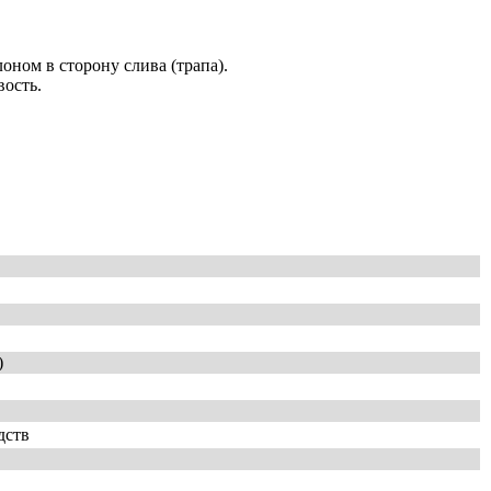
оном в сторону слива (трапа).
вость.
)
дств