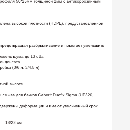
 профиля 50*25мм толщиной 2мм с антикоррозийным
илена высокой плотности (HDPE), предустановленной
 предотвращая разбрызгивание и помогает уменьшить
ровень шума до 13 dBa
конденсата
йка (3/6 л, 3/4.5 л)
ртной высоте
 смыва для бачков Geberit Duofix Sigma (UP320,
подвержены деформации и имеют увеличенный срок
 — 18/23 см