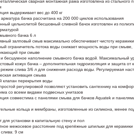
еталлическая сварная монтажная рама изготовлена из стального
м
яция выдерживает вес до 400 кг
 арматура бачка рассчитана на 200 000 циклов использования
нный цельнолитой бесшовный сливной бачок изготовлен из полиэт
арматурой
мывного бачка 6 л
ивный залповый смыв максимально обеспечивает чистоту керамики
ный ограничитель потока воды снижает мощность воды при смыве,
никающий при смыве
 и бесшумное наполнение смывного бачка водой. Максимальный у
стовый кожух бачка – дополнительная гидроизоляция и защита от 
 режим слива 3/6 л для снижения расхода воды. Регулируемая настро
еская активация смыва
й клапан перекрытия воды
 простой регулировкой позволяют установить сантехнику на комфо
има со всеми видами подвесных унитазов
яция совместима с панелями смыва для бачков Aquatek и панелями
тельные кольца и мембраны, изготовленные из силикона, менее 
т для установки в капитальную стену и пол
тное межосевое расстояние под крепёжные шпильки для керамики
 слива: 9 см