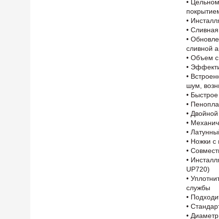
• Цельном
покрытие
• Инсталл
• Сливная
• Обновле
сливной 
• Объем с
• Эффект
• Встроен
шум, воз
• Быстрое
• Пенопла
• Двойной
• Механич
• Латунны
• Ножки с
• Совмест
• Инсталл
UP720)
• Уплотни
службы
• Подходи
• Стандар
• Диаметр