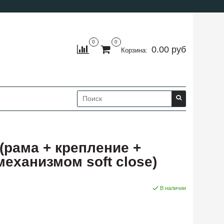
0
0
0.00 руб
Корзина:
рама + крепление +
механизмом soft close)
В наличии