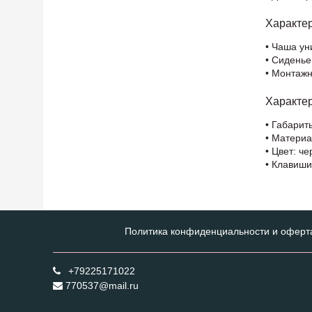
Характе
• Чаша ун
• Сидень
• Монтаж
Характе
• Габариты
• Материа
• Цвет: ч
• Клавиш
Политика конфиденциальности и оферт
+79225171022
770537@mail.ru