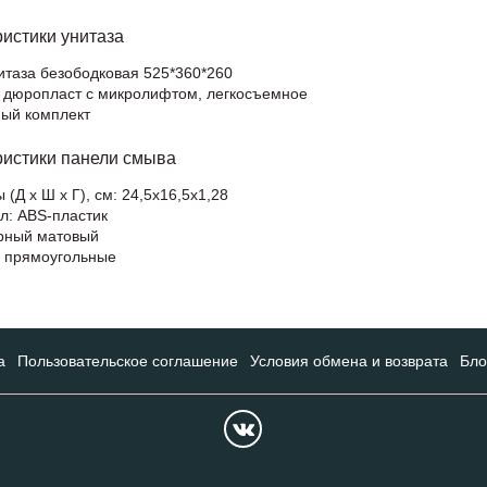
ристики унитаза
итаза безободковая 525*360*260
е дюропласт с микролифтом, легкосъемное
ный комплект
ристики панели смыва
 (Д х Ш х Г), см: 24,5х16,5х1,28
л: ABS-пластик
ерный матовый
и прямоугольные
а
Пользовательское соглашение
Условия обмена и возврата
Бло