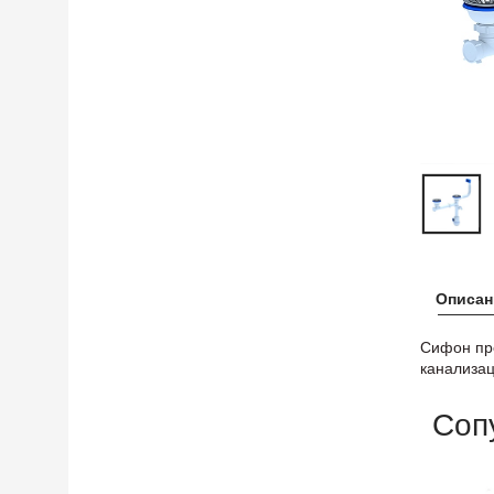
Описан
Сифон пре
канализа
Соп