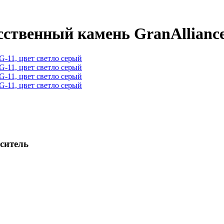
ственный камень GranAlliance
еситель